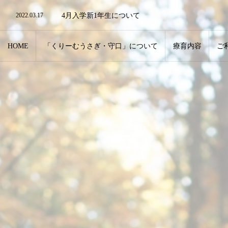
2022.03.17
4月入学新1年生について
2022.03.17
リモート・ZOOMでの対応も可能です。
2022.12.28
年末年始のお知らせ
HOME
「くりーむうさぎ・守口」について
療育内容
ご