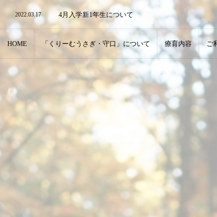
2022.03.17
4月入学新1年生について
2022.03.17
リモート・ZOOMでの対応も可能です。
2022.12.28
年末年始のお知らせ
HOME
「くりーむうさぎ・守口」について
療育内容
ご