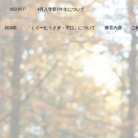
2022.03.17
水泳教室について
2022.03.17
4月入学新1年生について
2022.03.17
リモート・ZOOMでの対応も可能です。
2022.12.28
年末年始のお知らせ
HOME
「くりーむうさぎ・守口」について
療育内容
ご