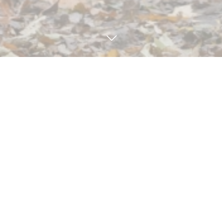
見学・体験予約
TEL
BLOG
4
30
4
29
2022
2022
4/30（土）お誕生日会
4/29（金）ピクニック