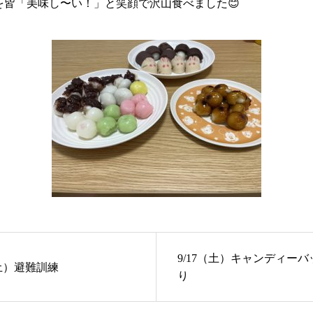
を皆「美味し〜い！」と笑顔で沢山食べました😊
9/17（土）キャンディー
（土）避難訓練
り