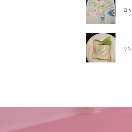
日々
サン