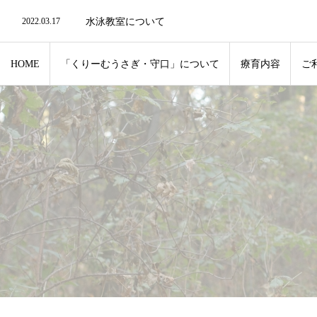
2022.06.21
水泳教室の再開について
2022.03.17
水泳教室について
2022.03.17
4月入学新1年生について
2022.03.17
リモート・ZOOMでの対応も可能です。
2022.12.28
年末年始のお知らせ
HOME
「くりーむうさぎ・守口」について
療育内容
ご