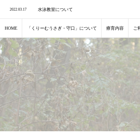
2022.06.21
水泳教室の再開について
2022.03.17
水泳教室について
2022.03.17
4月入学新1年生について
2022.03.17
リモート・ZOOMでの対応も可能です。
2022.12.28
年末年始のお知らせ
HOME
「くりーむうさぎ・守口」について
療育内容
ご