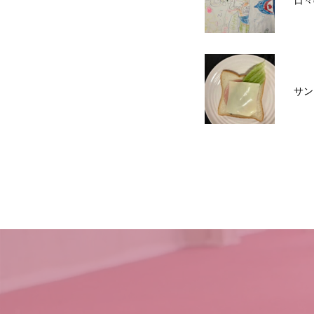
日々
サン