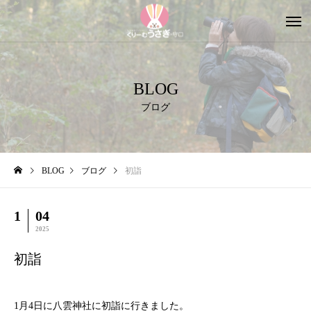
BLOG
ブログ
BLOG
ブログ
初詣
1
04
2025
初詣
1月4日に八雲神社に初詣に行きました。