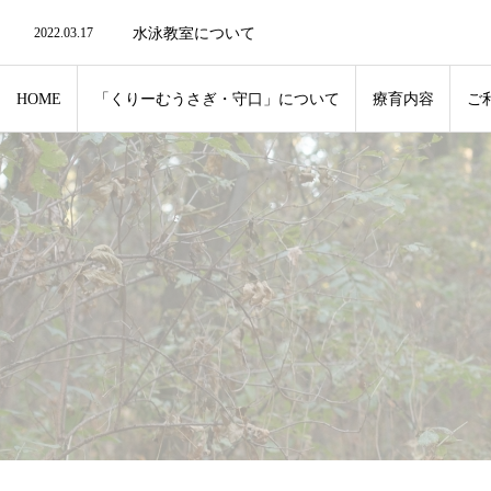
2022.06.21
水泳教室の再開について
2022.03.17
水泳教室について
2022.03.17
4月入学新1年生について
2022.03.17
リモート・ZOOMでの対応も可能です。
2022.12.28
年末年始のお知らせ
HOME
「くりーむうさぎ・守口」について
療育内容
ご