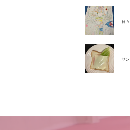
日々
サン